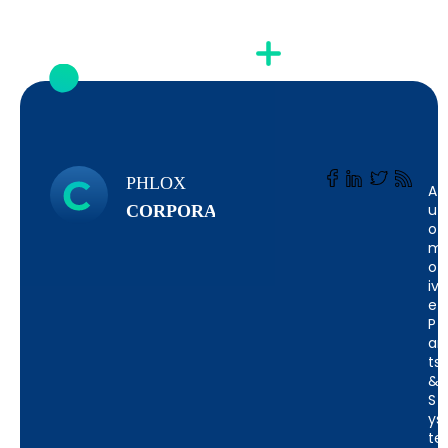
PHLOX
A
Ut
CORPORATE
O
M
Ot
Iv
E
P
Ar
Ts
&
S
Ys
Te