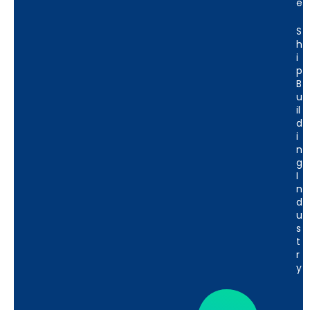
E
S
H
I
P
B
U
Il
D
I
N
G
I
N
D
U
S
T
R
Y