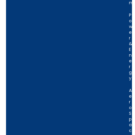
M
P
O
W
E
R
&
E
N
E
R
G
Y
A
E
R
O
S
P
A
C